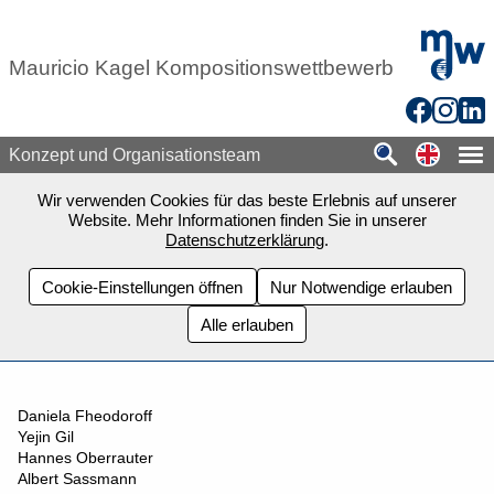
Zum Seiteninhalt springen
mdw - H
Mauricio Kagel Kompositionswettbewerb
Facebook
Instagr
Link
Switch
Konzept und Organisationsteam
Wir verwenden Cookies für das beste Erlebnis auf unserer
Website. Mehr Informationen finden Sie in unserer
Datenschutzerklärung
.
Cookie-Einstellungen öffnen
Nur Notwendige erlauben
Alle erlauben
Daniela Fheodoroff
Yejin Gil
Hannes Oberrauter
Albert Sassmann